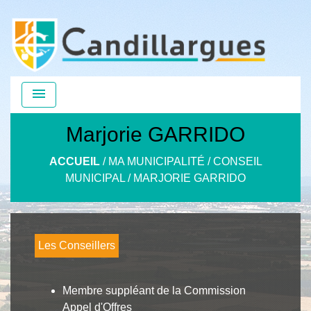
menu
Marjorie GARRIDO
ACCUEIL
/
MA MUNICIPALITÉ
/
CONSEIL
MUNICIPAL
/
MARJORIE GARRIDO
Les Conseillers
Membre suppléant de la Commission
Appel d'Offres