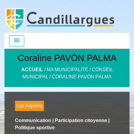
menu
Coraline PAVÒN PALMA
ACCUEIL
/
MA MUNICIPALITÉ
/
CONSEIL
MUNICIPAL
/
CORALINE PAVÒN PALMA
Les Adjoints
Communication | Participation citoyenne |
Politique sportive