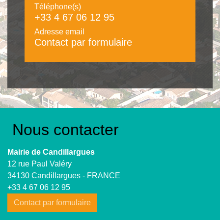
Téléphone(s)
+33 4 67 06 12 95
Adresse email
Contact par formulaire
Nous contacter
Mairie de Candillargues
12 rue Paul Valéry
34130 Candillargues - FRANCE
+33 4 67 06 12 95
Contact par formulaire