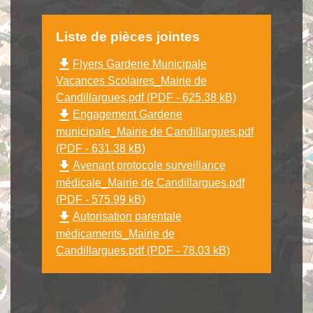
Liste de pièces jointes
file_download
Flyers Garderie Municipale
Vacances Scolaires_Mairie de
Candillargues.pdf (PDF - 625.38 kB)
file_download
Engagement Garderie
municipale_Mairie de Candillargues.pdf
(PDF - 631.38 kB)
file_download
Avenant protocole surveillance
médicale_Mairie de Candillargues.pdf
(PDF - 575.99 kB)
file_download
Autorisation parentale
médicaments_Mairie de
Candillargues.pdf (PDF - 78.03 kB)