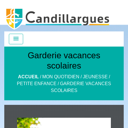
menu
Garderie vacances
scolaires
ACCUEIL
/
MON QUOTIDIEN
/
JEUNESSE
/
PETITE ENFANCE
/
GARDERIE VACANCES
SCOLAIRES