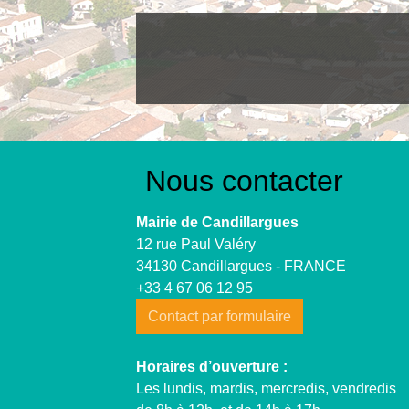
Nous contacter
Mairie de Candillargues
12 rue Paul Valéry
34130 Candillargues - FRANCE
+33 4 67 06 12 95
Contact par formulaire
Horaires d’ouverture :
Les lundis, mardis, mercredis, vendredis