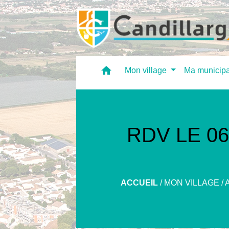
home
Mon village
Ma municipa
RDV LE 0
ACCUEIL
/
MON VILLAGE
/