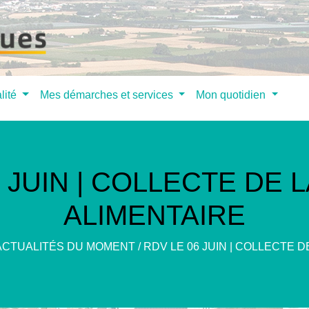
lité
Mes démarches et services
Mon quotidien
6 JUIN | COLLECTE DE 
ALIMENTAIRE
ACTUALITÉS DU MOMENT
/
RDV LE 06 JUIN | COLLECTE 