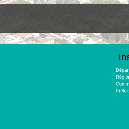
In
Départ
Région
Commu
Préfec