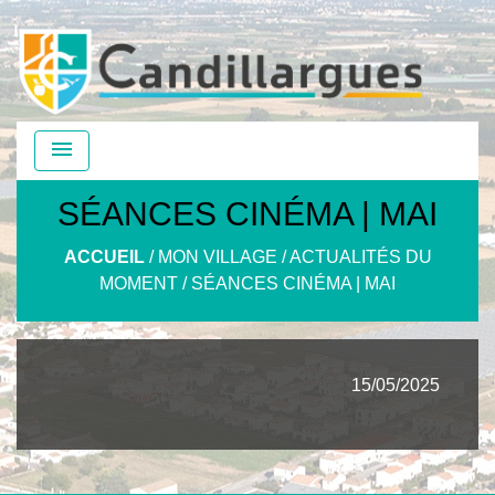
menu
SÉANCES CINÉMA | MAI
ACCUEIL
/
MON VILLAGE
/
ACTUALITÉS DU
MOMENT
/
SÉANCES CINÉMA | MAI
15/05/2025