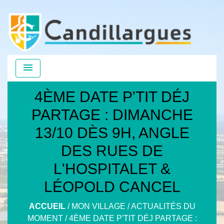
menu
4ÈME DATE P'TIT DÉJ
PARTAGE : DIMANCHE
13/10 DÈS 9H, ANGLE
DES RUES DE
L'HOSPITALET &
LÉOPOLD CANCEL
ACCUEIL
/
MON VILLAGE
/
ACTUALITÉS DU
MOMENT
/
4ÈME DATE P'TIT DÉJ PARTAGE :